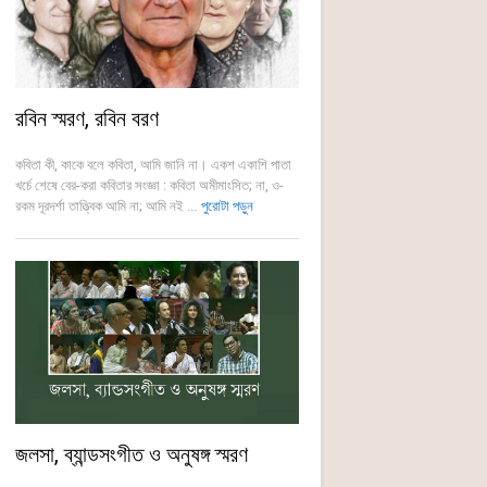
রবিন স্মরণ, রবিন বরণ
কবিতা কী, কাকে বলে কবিতা, আমি জানি না। একশ একাশি পাতা
খর্চে শেষে বের-করা কবিতার সংজ্ঞা : কবিতা অমীমাংসিত; না, ও-
রকম দূরদর্শা তাত্ত্বিক আমি না; আমি নই ...
পুরোটা পড়ুন
জলসা, ব্যান্ডসংগীত ও অনুষঙ্গ স্মরণ