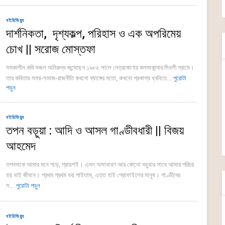
বইরিভিয়্যু
দার্শনিকতা, দৃশ্যকল্প, পরিহাস ও এক অপরিমেয়
চোখ || সরোজ মোস্তফা
সমকালীন.কবি সজল অনিরুদ্ধ জন্মেছেন ১৯৮৫ সালে নেত্রকোণার কলমাকান্দার সিধলী গ্রামে।
তার কবিতায় সময়-সমাজ-রাজনীতি কখনো ব্যাঙ্গের মতো, কখনো প্রকাশ্য ধ্বনিতে...
পুরোটা
পড়ুন
বইরিভিয়্যু
তপন বড়ুয়া : আদি ও আসল গাণ্ডীবধারী || বিজয়
আহমেদ
তপনদাকে আমার মনে পড়ে, প্রায়শই। এমন অসাধারণ আর কোনো বড়ুয়ার সাথে আমার পরিচয়
হয় নাই জীবনে। প্রথম প্রথম ভয় পাইতাম, এত্ত হাই প্রোফাইলের মানুষ। গাণ্ডীবের
স...
পুরোটা পড়ুন
বইরিভিয়্যু