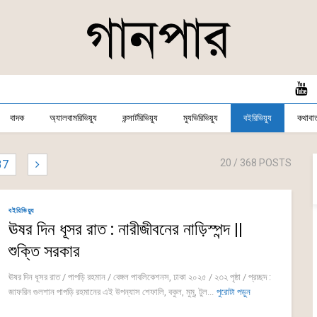
বাদক
অ্যালবামরিভিয়্যু
কন্সার্টরিভিয়্যু
ম্যুভিরিভিয়্যু
বইরিভিয়্যু
কথাবার্
20
/ 368 POSTS
37
বইরিভিয়্যু
ঊষর দিন ধূসর রাত : নারীজীবনের নাড়িস্পন্দ ||
শুক্তি সরকার
ঊষর দিন ধূসর রাত / পাপড়ি রহমান / বেঙ্গল পাবলিকেশনস, ঢাকা ২০২৫ / ২৩২ পৃষ্ঠা / প্রচ্ছদ :
জাফরিন গুলশান পাপড়ি রহমানের এই উপন্যাস শেফালি, বকুল, মুমু, টুল...
পুরোটা পড়ুন