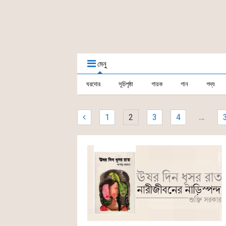
মেনু
ঘরদোর
সূচিপৃষ্ঠা
গায়ক
গান
গদ্য
…
1
2
3
4