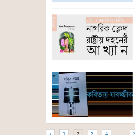
…
1
2
3
4