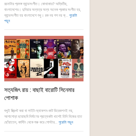
রচনাটার প্রসঙ্গ ব্যান্ডসংগীত। কোথাকার? অদ্বিতীয়,
বাংলাদেশের। দুনিয়ার অন্যত্র অন্য অনেক প্রকার সংগীত হয়,
ব্যান্ডসংগীত হয় বাংলাদেশে শুধু। রক নয় পপ নয় ক্...
পুরোটা
পড়ুন
সত্যজিৎ রায় : বাছাই বারোটি সিনেমার
পোশাক
শুধুই স্ক্রিপ্ট করা বা লাইট-অ্যাকশন-কাট ডিরেকশনই নয়,
আগাগোড়া ছায়াছবি নির্মাণের প্রত্যেকটা ধাপেই তিনি নিজের হাত
ছোঁয়াতেন, কাস্টিং থেকে শুরু করে পোস্টার...
পুরোটা পড়ুন