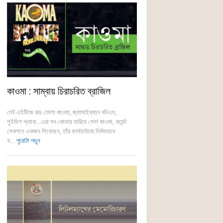
কাওমা : সাম্বায় চিরাচরিত ব্রাজিল
লেট এইটিজে ঝড় তোলা কাওমা, জ্যামাইক্যান বনিএম,
সুইডিশ অ্যাবা...এরা সব কোথায় হারিয়ে গেল! কাওমা, কমেন্ট
সেকশনে একজন লিখেছেন, তাঁর ফার্মহাউজে নির্মমভাবে
খ...
পুরোটা পড়ুন