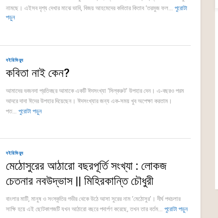
নামছে। এইসব দৃশ্য দেখার মাঝে ভাবি, বিজয় আহমেদের কবিতার কিতাব ‘তরমুজ ফল...
পুরোটা
পড়ুন
বইরিভিয়্যু
কবিতা নাই কেন?
আমাদের ভজনদা প্রতিবছর আমাকে একটি ঈদসংখ্যা ‘সিল্করুট’ উপহার দেন। এ-বছরও পরম
আদরে দাদা ঈদের উপহার দিয়েছেন। ঈদসংখ্যার জন্য এক-সময় খুব অপেক্ষা করতাম।
পত...
পুরোটা পড়ুন
বইরিভিয়্যু
মেঠোসুরের আঠারো বছরপূর্তি সংখ্যা : লোকজ
চেতনার নবউদ্ভাস || মিহিরকান্তি চৌধুরী
বাংলার মাটি, মানুষ ও সংস্কৃতির গভীর থেকে উঠে আসা সুরের নাম ‘মেঠোসুর’। দীর্ঘ পথচলার
সাক্ষি হয়ে এই ছোটকাগজটি যখন আঠারো বছরে পদার্পণ করেছে, তখন তার বর্তম...
পুরোটা পড়ুন