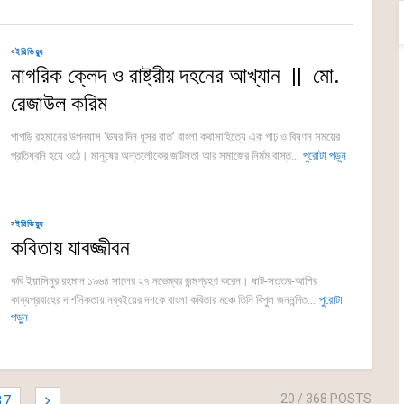
বইরিভিয়্যু
নাগরিক ক্লেদ ও রাষ্ট্রীয় দহনের আখ্যান || মো.
রেজাউল করিম
পাপড়ি রহমানের উপন্যাস ‘ঊষর দিন ধূসর রাত’ বাংলা কথাসাহিত্যে এক গাঢ় ও বিষণ্ন সময়ের
প্রতিধ্বনি হয়ে ওঠে। মানুষের অন্তর্লোকের জটিলতা আর সমাজের নির্মম বাস্ত...
পুরোটা পড়ুন
বইরিভিয়্যু
কবিতায় যাবজ্জীবন
কবি ইয়াসিনুর রহমান ১৯৬৪ সালের ২৭ নভেম্বর জন্মগ্রহণ করেন। ষাট-সত্তর-আশির
কাব্যপ্রবাহের দার্শনিকতায় নব্বইয়ের দশকে বাংলা কবিতার মঞ্চে তিনি বিপুল জননন্দিত...
পুরোটা
পড়ুন
20
/ 368 POSTS
37