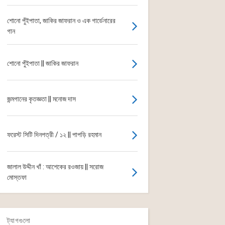
শোনো পুঁইপাতা, জাকির জাফরান ও এক গার্ডেনারের
গান
শোনো পুঁইপাতা || জাকির জাফরান
জন্মগানের কৃতজ্ঞতা || মনোজ দাস
ফরেস্ট সিটি দিনপত্রী / ১২ || পাপড়ি রহমান
জালাল উদ্দীন খাঁ : আশেকের রওজায় || সরোজ
মোস্তফা
ট্যাগগুলো