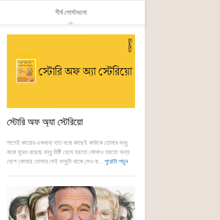
শীর্ষ পোস্টগুলো
স্টোরি অফ অ্যা স্টেরিয়ো
পাশেই কারোর একখানা হাত ধরো কাছেই কাউকে তোমার বন্ধু
করো দূরেও রয়েছে বন্ধু মিষ্টি হেসে হয়তো কোথাও হয়তো অন্য
দেশে কোথায় তোমার সেই বন্ধুটা থাকে সেও ক...
পুরোটা পড়ুন