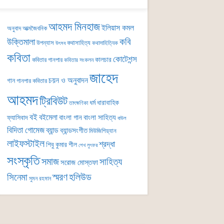
আহমদ মিনহাজ
ইলিয়াস কমল
অনুবাদ
আত্মজৈবনিক
কবি
উক্তিমালা
উপন্যাস
কথাসাহিত্য
কথাসাহিত্যিক
উৎসব
কবিতা
কোটেশন্স
কালচার
কবিতার গানপার
কবিতার সংকলন
জাহেদ
চয়ন ও অনুবাদন
গান
গানপার কবিতার
আহমদ
ট্রিবিউট
ধর্ম
ধারাবাহিক
তাৎক্ষণিকা
বই
বইমেলা
বাংলা গান
বাংলা সাহিত্য
ফ্যাসিবাদ
বাউল
বিদিতা গোমেজ
ব্যান্ড
ব্যান্ডসংগীত
মিউজিশিয়্যান
লাইফস্টাইল
শ্রদ্ধা
শিবু কুমার শীল
শেখ লুৎফর
সংস্কৃতি
সমাজ
সাহিত্য
সরোজ মোস্তফা
সিনেমা
স্মরণ
হলিউড
সুমন রহমান