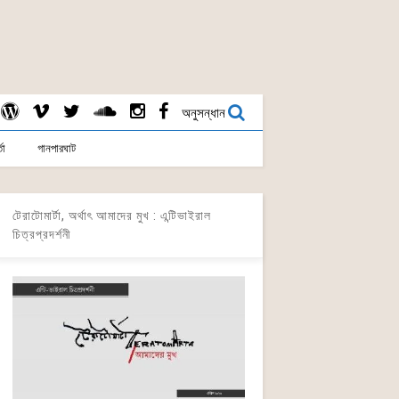
অনুসন্ধান
তা
গানপারঘাট
টেরাটোমার্টা, অর্থাৎ আমাদের মুখ : এন্টিভাইরাল
চিত্রপ্রদর্শনী