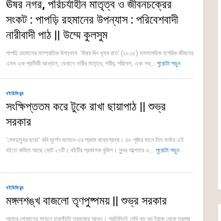
ঊষর নগর, পরিচর্যাহীন মাতৃত্ব ও জীবনচক্রের
সংকট : পাপড়ি রহমানের উপন্যাস : পরিবেশবাদী
নারীবাদী পাঠ || উম্মে কুলসুম
পাপড়ি রহমানের সাম্প্রতিক উপন‍্যাস ‘ঊষর দিন ধূসর রাত’ (২০২৫) সমসাময়িক নাগরিক জীবনের
এমন এক প্রতীকী আখ্যান, যেখানে নারীর মাতৃত্ব, শরীর, পরিবেশ, এবং সর্...
পুরোটা পড়ুন
বইরিভিয়্যু
সংক্ষিপ্ততম করে টুকে রাখা ছায়াপাঠ || শুভ্র
সরকার
‘মেঘদুস্যুর ছায়া’ কবি মুর্শেদ জামান-এর প্রথম কাব্যগ্রন্থ। ৪৮ পৃষ্ঠার মানে তিন ফর্মার এই
বইতে কবিতা আছে মোট ২৭টি। বইটির প্রকাশক বুকিশ। সুন্দর আল্পনার এ...
পুরোটা পড়ুন
বইরিভিয়্যু
মঙ্গলশঙ্খ বাজলো তৃণপুষ্পময় || শুভ্র সরকার
আমার দোকানের সামনে চারপাঁচটা তরমুজের আড়ৎ। প্রতিদিনই দেখি বড় বড় ট্রাক থেকে তরমুজ