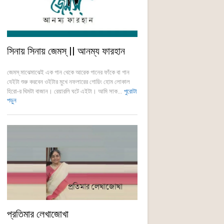
সিনায় সিনায় জেমস্ || আনম্য ফারহান
জেমস্ মাঝেমাঝেই এক গান থেকে আরেক গানের ফাঁকে বা গান
যেইটা শুরু করবেন ওইটার মুখে নফলারের গোয়িং হোম লোকাল
হিরো-র থিমটা বাজান। রেয়ারলি ঘটে এইটা। আমি সাক...
পুরোটা
পড়ুন
প্রতিমার লেখাজোখা