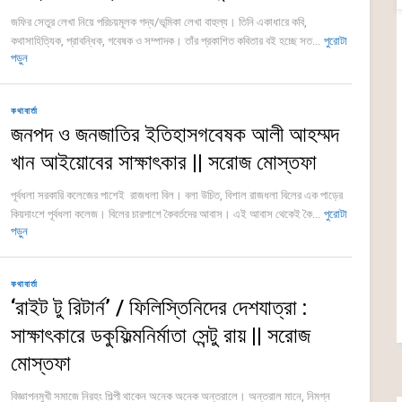
জফির সেতুর লেখা নিয়ে পরিচয়মূলক গদ্য/ভূমিকা লেখা বাহুল্য। তিনি একাধারে কবি,
কথাসাহিত্যিক, প্রাবন্ধিক, গবেষক ও সম্পাদক। তাঁর প্রকাশিত কবিতার বই হচ্ছে সত...
পুরোটা
পড়ুন
কথাবার্তা
জনপদ ও জনজাতির ইতিহাসগবেষক আলী আহম্মদ
খান আইয়োবের সাক্ষাৎকার || সরোজ মোস্তফা
পূর্বধলা সরকারি কলেজের পাশেই রাজধলা বিল। বলা উচিত, বিশাল রাজধলা বিলের এক পাড়ের
কিয়দাংশে পূর্বধলা কলেজ। বিলের চারপাশে কৈবর্তদের আবাস। এই আবাস থেকেই কৈ...
পুরোটা
পড়ুন
কথাবার্তা
‘রাইট টু রিটার্ন’ / ফিলিস্তিনিদের দেশযাত্রা :
সাক্ষাৎকারে ডকুফিল্মনির্মাতা সেন্টু রায় || সরোজ
মোস্তফা
বিজ্ঞাপনমুখী সমাজে নিরহং শিল্পী থাকেন অনেক অনেক অন্তরালে। অন্তরাল মানে, নিমগ্ন