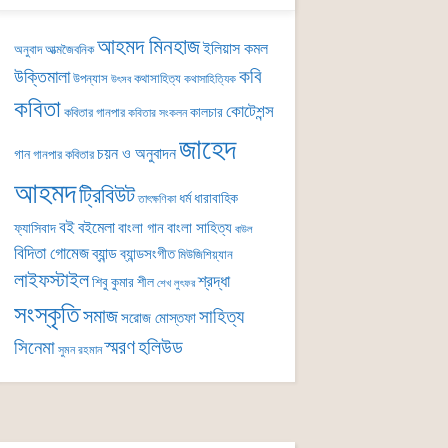
আহমদ মিনহাজ
ইলিয়াস কমল
অনুবাদ
আত্মজৈবনিক
কবি
উক্তিমালা
উপন্যাস
কথাসাহিত্য
কথাসাহিত্যিক
উৎসব
কবিতা
কোটেশন্স
কালচার
কবিতার গানপার
কবিতার সংকলন
জাহেদ
চয়ন ও অনুবাদন
গান
গানপার কবিতার
আহমদ
ট্রিবিউট
ধর্ম
ধারাবাহিক
তাৎক্ষণিকা
বই
বইমেলা
বাংলা গান
বাংলা সাহিত্য
ফ্যাসিবাদ
বাউল
বিদিতা গোমেজ
ব্যান্ড
ব্যান্ডসংগীত
মিউজিশিয়্যান
লাইফস্টাইল
শ্রদ্ধা
শিবু কুমার শীল
শেখ লুৎফর
সংস্কৃতি
সমাজ
সাহিত্য
সরোজ মোস্তফা
সিনেমা
স্মরণ
হলিউড
সুমন রহমান