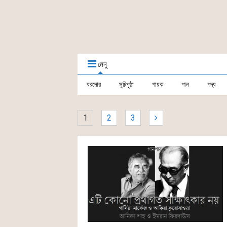
মেনু
ঘরদোর
সূচিপৃষ্ঠা
গায়ক
গান
গদ্য
1
2
3