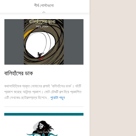
শীর্ষ পোস্টগুলো
বালিহাঁসের ডাক
কথাসাহিত্যিক স্বকৃত নোমানের গল্পবই ‘বালিহাঁসের ডাক’। বইটি
প্রকাশ করেছে অনিন্দ্য প্রকাশ। মোট চৌদ্দটি গল্প নিয়ে প্রকাশিত
এটি লেখকের ছোটগল্পগ্রন্থ হিশেবে...
পুরোটা পড়ুন