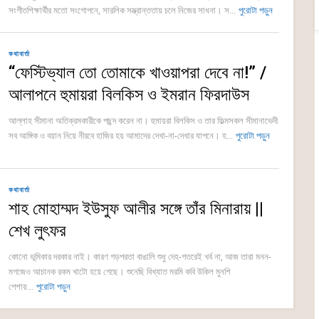
সংগীতশিক্ষার্থীর মতো সংগোপনে, সারলিক সম্ভ্রান্ততায় চলে নিজের সাধনা। স...
পুরোটা পড়ুন
কথাবার্তা
“ফেস্টিভ্যাল তো তোমাকে খাওয়াপরা দেবে না!” /
আলাপনে হুমায়রা বিলকিস ও ইমরান ফিরদাউস
আল্লাহ সীমানা অতিক্রমকারীকে পছন্দ করেন না। হুমায়রা বিলকিস ও তার ফিল্মসকল সীমানাভেদী
সব আঙ্গিক ও বয়ান নিয়ে নীরবে হাজির হয় আমাদের দেখা-না-দেখার যাপনে। হ...
পুরোটা পড়ুন
কথাবার্তা
শাহ মোহাম্মদ ইউসুফ আলীর সঙ্গে তাঁর মিনারায় ||
শেখ লুৎফর
কোনো ভূমিকার দরকার নাই। কারণ গড়পরতা বাঙালি শুধু দেহ-গতরেই খর্ব না, আজ তারা মনন-
মগজেও আচানক রকম খাটো হয়ে গেছে। শুনেছি বিখ্যাত মরমি কবি উকিল মুনশি
পেশায়...
পুরোটা পড়ুন