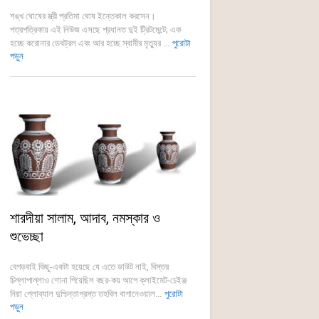
শঙ্খ ঘোষের স্ত্রী প্রতিমা ঘোষ ইন্তেকাল করসেন।
পত্রপত্রিকায় এই নিউজ এসছে প্রধানত দুই ট্রিটমেন্টে; এক
হচ্ছে করোনার ডেথট্রল এবং আর হচ্ছে স্বামীর মৃত্যুর ...
পুরোটা
পড়ুন
শারদীয়া সালাম, আদাব, নমস্কার ও
শুভেচ্ছা
বেগড়বাই কিছু-একটা হয়েছে যে এতে ডাউট নাই, বিস্তর
চিল্লাপাল্লাও শোনা গিয়েছিল বছর-কয় আগে ক্লাইমেট-চেইঞ্জ
নিয়া গ্লোব্যাল দুশ্চিন্তাগ্রস্ত তহবিল বাগানেওয়াল...
পুরোটা
পড়ুন