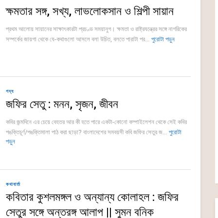
ক্ষমতার সঙ্গ, সখ্য, লাভলোকসান ও শিল্পী সায়ান
প্রথম আলোয় সায়ানের সাক্ষাৎকারটা প্রচণ্ড সময়ানুগ। ক্ষমতা ও রাষ্ট্রযন্ত্রের সঙ্গে নাগরিকের
সম্পর্কের জায়গা থেকে যে-কথাগুলো আসলে বলা উচিত, বলতে পারাটা পর...
পুরোটা পড়ুন
গদ্য
জফির সেতু : মনন, সৃজন, জীবন
কবির জন্মদিনে এর চেয়ে বেহতর আর কী হতে পারে একটা-কোনো কম্পাইলেশন থেকে সেই কবির
পঙক্তিচূর্ণ/পঙক্তিমালা পাঠ করা ছাড়া? বাংলাদেশের সমবয়সী কবি জফির সেতুর জ...
পুরোটা
পড়ুন
কথাবার্তা
কবিতার কুশলমঙ্গল ও অন্যান্য কোলাহল : জফির
সেতুর সঙ্গে অন্তরঙ্গ আলাপ || সুমন বনিক