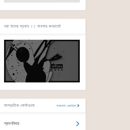
নয়া গানের প্রবাহ ।। গানপার কনচার্তো
সাম্প্রতিক পোস্টগুলো
সবগুলো একসাথে
শ্রাবণবিদায়