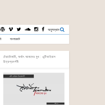
অনুসন্ধান
তা
গানপারঘাট
টেরাটোমার্টা, অর্থাৎ আমাদের মুখ : এন্টিভাইরাল
চিত্রপ্রদর্শনী