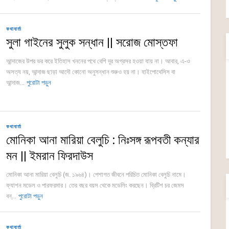
কথাবার্তা
সুলা গাইনের সুলুক সন্ধান || সরোজ মোস্তফা
আন্দাজের উপর ভর করে ইতিহাস খননের পথে বেশি দূর অগ্রসর হওয়া যায় না। আবার, এ-ও
অসত্য নয়, আন্দাজ ছাড়া আদৌ কোনো অনুসন্ধান শুরুও হয় না। হাইপোথেসিস বা
আন্দাজ...
পুরোটা পড়ুন
কথাবার্তা
মোনিকা আনা মারিয়া বেলুচি : নিঃসঙ্গ রূপবতী কন্যার
মন || ইমরান ফিরদাউস
মোনিকা আনা মারিয়া বেলুচি (জ. ১৯৬৪)। পেশাগত জীবনে পরিচিত মোনিকা বেলুচি নামে।
ফ্যাশন মডেল ও পারফরমার। তের বছর বয়স থেকে মডেলিং করছেন। ব্রিটিশ চর জেমস
বন্...
পুরোটা পড়ুন
কথাবার্তা