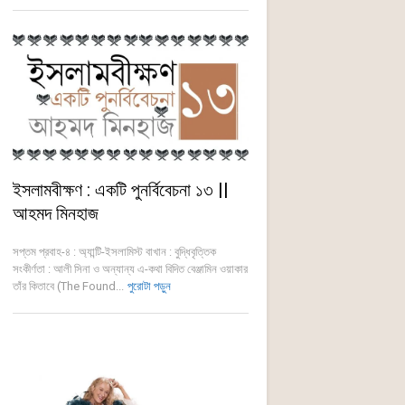
ইসলামবীক্ষণ : একটি পুনর্বিবেচনা ১৩ ||
আহমদ মিনহাজ
সপ্তম প্রবাহ-৪ : অ্যান্টি-ইসলামিস্ট বাখান : বুদ্ধিবৃত্তিক
সংকীর্ণতা : আলী সিনা ও অন্যান্য এ-কথা বিদিত বেঞ্জামিন ওয়াকার
তাঁর কিতাবে (The Found...
পুরোটা পড়ুন