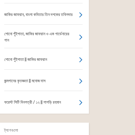
জাকির জাফরান, বাংলা কবিতার তিন দশকের তবিলদার
শোনো পুঁইপাতা, জাকির জাফরান ও এক গার্ডেনারের
গান
শোনো পুঁইপাতা || জাকির জাফরান
জন্মগানের কৃতজ্ঞতা || মনোজ দাস
ফরেস্ট সিটি দিনপত্রী / ১২ || পাপড়ি রহমান
ট্যাগগুলো