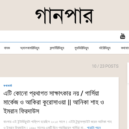
বাদক
অ্যালবামরিভিয়্যু
কন্সার্টরিভিয়্যু
ম্যুভিরিভিয়্যু
বইরিভিয়্যু
কথাবার্
10
/ 23 POSTS
কথাবার্তা
এটি কোনো প্রথাগত সাক্ষাৎকার নয় / গার্সিয়া
মার্কেজ ও আকিরা কুরোসাওয়া || আনিকা শাহ ও
ইমরান ফিরদাউস
বাংলায় এই ইন্টার্ভিয়্যুটা পাব্লিশ হয়েছিল ২০১৫ সালে। এইটা ট্র্যান্সল্যাইট করেন আনিকা শাহ
ও ইমরান ফিরদাউস। ১৯৯০ সালের একটি দিনে গ্যাব্রিয়েল গার্সিয়া মা...
পুরোটা পড়ুন