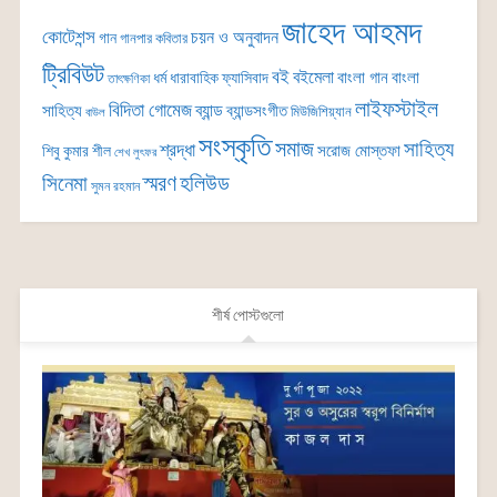
জাহেদ আহমদ
কোটেশন্স
চয়ন ও অনুবাদন
গান
গানপার কবিতার
ট্রিবিউট
বই
বইমেলা
বাংলা গান
বাংলা
ধর্ম
ধারাবাহিক
ফ্যাসিবাদ
তাৎক্ষণিকা
লাইফস্টাইল
বিদিতা গোমেজ
ব্যান্ড
সাহিত্য
ব্যান্ডসংগীত
মিউজিশিয়্যান
বাউল
সংস্কৃতি
সমাজ
সাহিত্য
শ্রদ্ধা
সরোজ মোস্তফা
শিবু কুমার শীল
শেখ লুৎফর
সিনেমা
স্মরণ
হলিউড
সুমন রহমান
শীর্ষ পোস্টগুলো