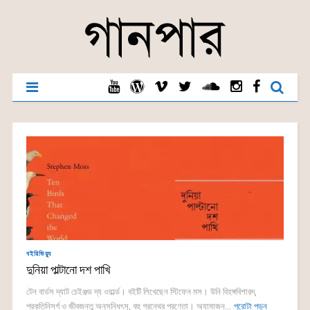
বইরিভিয়্যু
দুনিয়া পাল্টানো দশ পাখি
টেন বার্ডস দ্যাট চেইঞ্জড দ্য ওয়ার্ল্ড। বইটি লিখেছেন স্টিফেন মস। উনি বিহঙ্গবিশারদ,
প্রকৃতিনিসর্গ ও জীবজন্তু অনুসন্ধিৎসু, বহু গ্রন্থের প্রণেতা। অ্যামাজন...
পুরোটা পড়ুন