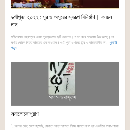
দুর্গাপূজা ২০২২ : সুর ও অসুরের স্বরূপ বিনির্মাণ || কাজল
দাস
পশ্চিমবঙ্গের বহরমপুরে একটা পূজামন্ডপের ছবি দেখলাম। গুগল করে দেখলাম ঠিক আছে। মা
দুর্গার কোলে নিহত ভারতের এক জওয়ান। এই পূজা ওপারের হিন্দু ও ভারতবাসীর কা...
পুরোটা
পড়ুন
সমালোচনাপুরাণ
‘...আমরা সেই দেশে জন্মেছি, যেখানে অন্নপ্রাশনে শিশুর সামনে রাখা হয় একদিকে টাকা-পয়সা