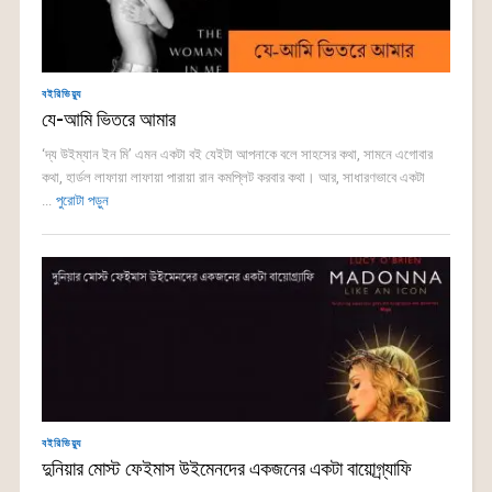
বইরিভিয়্যু
যে-আমি ভিতরে আমার
‘দ্য উইম্যান ইন মি’ এমন একটা বই যেইটা আপনাকে বলে সাহসের কথা, সামনে এগোবার
কথা, হার্ডল লাফায়া লাফায়া পারায়া রান কমপ্লিট করবার কথা। আর, সাধারণভাবে একটা
...
পুরোটা পড়ুন
বইরিভিয়্যু
দুনিয়ার মোস্ট ফেইমাস উইমেনদের একজনের একটা বায়োগ্র্যাফি