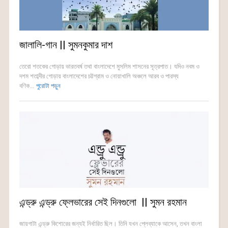
জালালি-গান || সুমনকুমার দাশ
তেরো শতকের গোড়ায় ভারতবর্ষ তথা বাংলাদেশে মুসলিম শাসনের সূত্রপাত। যদিও নবম ও
দশম শতাব্দীর গোড়ায় বাংলাদেশের চট্টগ্রাম ও নোয়াখালি অঞ্চলে আরব ও পারস্য
বণিক...
পুরোটা পড়ুন
এন্ড্রু এন্ড্রু ফ্লেভারের সেই দিনগুলো || সুমন রহমান
জায়গাটা এন্ড্রু কিশোরের জন্যই নির্ধারিত ছিল। তিনি যখন প্লেব্যাকে আসেন, তখন বাংলা