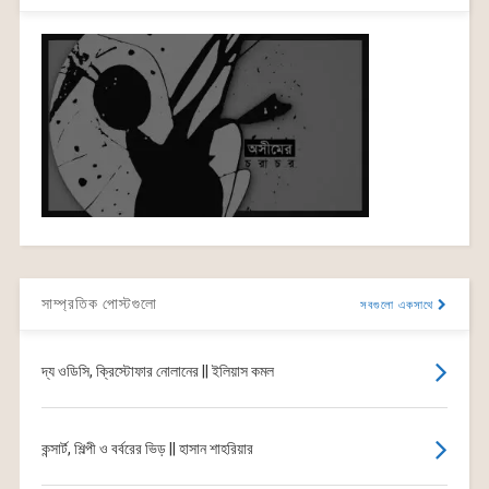
সাম্প্রতিক পোস্টগুলো
সবগুলো একসাথে
দ্য ওডিসি, ক্রিস্টোফার নোলানের || ইলিয়াস কমল
কন্সার্ট, শিল্পী ও বর্বরের ভিড় || হাসান শাহরিয়ার