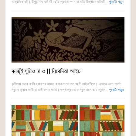
অন্যদিকে বই। উপুড় শিশু যদি বই ছোঁয় প্রথমে — সারা বাড়ি উল্লাসে হইহই...
পুরোটা পড়ুন
বনজুঁই ঘুমিও না ৩ || নিবেদিতা আইচ
কুমিল্লা থেকে বদলি হবার পর আমরা বাবার সাথে চলে আসি মাইজদীতে। এখানে এসে গার্লস
স্কুলে ক্লাস ফাইভে ভর্তি হলাম আমি। গুপ্তাঙ্ক থেকে স্কুলবাসে করে স্কুলে...
পুরোটা পড়ুন