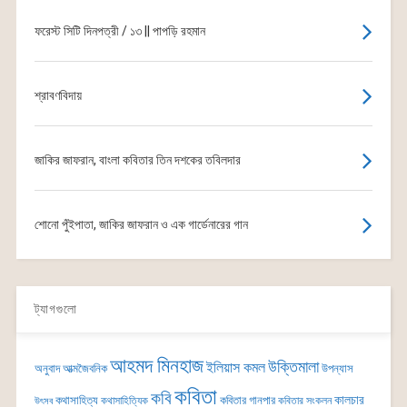
ফরেস্ট সিটি দিনপত্রী / ১৩ || পাপড়ি রহমান
শ্রাবণবিদায়
জাকির জাফরান, বাংলা কবিতার তিন দশকের তবিলদার
শোনো পুঁইপাতা, জাকির জাফরান ও এক গার্ডেনারের গান
ট্যাগগুলো
আহমদ মিনহাজ
উক্তিমালা
ইলিয়াস কমল
অনুবাদ
আত্মজৈবনিক
উপন্যাস
কবিতা
কবি
কালচার
কথাসাহিত্য
কবিতার গানপার
কথাসাহিত্যিক
কবিতার সংকলন
উৎসব