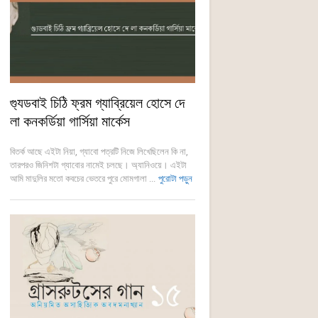
গ্যুডবাই চিঠি ফ্রম গ্যাব্রিয়েল হোসে দে
লা কনকর্ডিয়া গার্সিয়া মার্কেস
বিতর্ক আছে এইটা নিয়া, গ্যাবো পত্রটি নিজে লিখেছিলেন কি না,
তারপরও জিনিশটা গ্যাবোর নামেই চলছে। অ্যানিওয়ে। এইটা
আমি মাদুলির মতো কবচের ভেতরে পুরে মোমগালা ...
পুরোটা পড়ুন