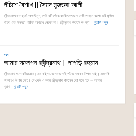
পঁচিশে বৈশাখ || সৈয়দ মুজতবা আলী
রবীন্দ্রনাথের সাহচর্য পেয়েছিলুম, তাই যদি তাঁকে ব্যক্তিগতভাবে দেখি তাহলে আশা করি সুশীল
পাঠক এবং সহৃদয়া পাঠিকা অপরাধ নেবেন না। রবীন্দ্রনাথ উত্তম উপন্যা...
পুরোটা পড়ুন
গদ্য
আমার সঙ্গোপন রবীন্দ্রনাথ || পাপড়ি রহমান
রবীন্দ্রনাথ মানে রবীন্দ্রনাথ। এর বাইরে কোনোভাবেই তাঁকে দেখবার উপায় নেই। এমনকি
ভাববারও উপায় নেই। যে-কেউ একবার রবীন্দ্রনাথ পড়লেন তো মনে হবে — আমার
প্রাণ...
পুরোটা পড়ুন