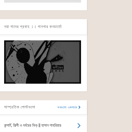
নয়া গানের প্রবাহ ।। গানপার কনচার্তো
সাম্প্রতিক পোস্টগুলো
সবগুলো একসাথে
কন্সার্ট, শিল্পী ও বর্বরের ভিড় || হাসান শাহরিয়ার