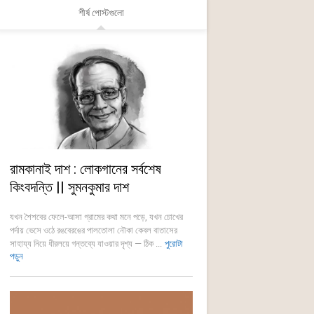
শীর্ষ পোস্টগুলো
রামকানাই দাশ : লোকগানের সর্বশেষ
কিংবদন্তি || সুমনকুমার দাশ
যখন শৈশবের ফেলে-আসা গ্রামের কথা মনে পড়ে, যখন চোখের
পর্দায় ভেসে ওঠে রঙবেরঙের পালতোলা নৌকা কেবল বাতাসের
সাহায্য নিয়ে ধীরলয়ে গন্তব্যে যাওয়ার দৃশ্য — ঠিক ...
পুরোটা
পড়ুন