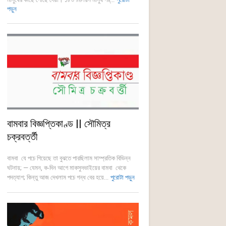
পড়ুন
বামবার বিজ্ঞপ্তিকাণ্ড || সৌমিত্র
চক্রবর্ত্তী
বামবা যে পচে গিয়েছে তা বুঝতে পারছিলাম সাম্প্রতিক বিভিন্ন
ঘটনায়; — যেমন, ক-দিন আগে মাকসুদভাইয়ের বামবা থেকে
পদত্যাগ; কিন্তু আজ দেখলাম পচে গন্ধ বের হয়ে...
পুরোটা পড়ুন