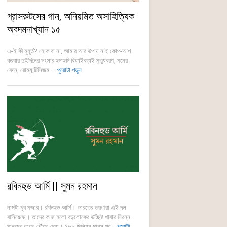
গ্রাসরুটসের গান, অনিয়মিত অসাহিত্যিক
অবদমনাখ্যান ১৫
এ-ই কী মুহূর্ত? হোক বা না, আমার আর উপায় নাই কোপ-আপ
করবার দুইদিনের সংসার হুদাহুদি বিফাইবড়াই মৃত্যুবরণ, মনের
বেদন, রোম্যান্টিসিজম ...
পুরোটা পড়ুন
রবিনহুড আর্মি || সুমন রহমান
নামটা খুব মজার। রবিনহুড আর্মি। ভারতের তরুণরা এই দল
বানিয়েছে। তাদের কাজ হলো বড়লোকের উচ্ছিষ্ট খাবার নিরন্ন
মানুষের কাছে পৌঁছে দেয়া। ১৮০ মিলিয়ন মানুষ পর্...
পুরোটা