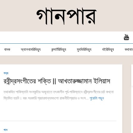
বাদক
অ্যালবামরিভিয়্যু
কন্সার্টরিভিয়্যু
ম্যুভিরিভিয়্যু
বইরিভিয়্যু
কথাবার্
গদ্য
রবীন্দ্রসংগীতের শক্তি || আখতারুজ্জামান ইলিয়াস
তথাকথিত পাকিস্তানি সংস্কৃতির অজুহাতে তৎকালীন পূর্ব-পাকিস্তানে রবীন্দ্রসংগীতের চর্চা কখনো
স্তিমিত হয়নি। বরং সরকারি প্রচারমাধ্যমগুলো রাজনীতিপ্রচার ও সংস...
পুরোটা পড়ুন
গান