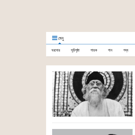
মেনু
ঘরদোর
সূচিপৃষ্ঠা
গায়ক
গান
গদ্য