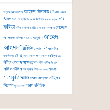
আহমদ মিনহাজ
ইলিয়াস কমল
অনুবাদ
আত্মজৈবনিক
কবি
উক্তিমালা
উপন্যাস
কথাসাহিত্য
কথাসাহিত্যিক
উৎসব
কবিতা
কোটেশন্স
কালচার
কবিতার গানপার
কবিতার সংকলন
জাহেদ
চয়ন ও অনুবাদন
গান
গানপার কবিতার
আহমদ
ট্রিবিউট
ধর্ম
ধারাবাহিক
তাৎক্ষণিকা
বই
বইমেলা
বাংলা গান
বাংলা সাহিত্য
ফ্যাসিবাদ
বাউল
বিদিতা গোমেজ
ব্যান্ড
ব্যান্ডসংগীত
মিউজিশিয়্যান
লাইফস্টাইল
শ্রদ্ধা
শিবু কুমার শীল
শেখ লুৎফর
সংস্কৃতি
সমাজ
সাহিত্য
সরোজ মোস্তফা
সিনেমা
স্মরণ
হলিউড
সুমন রহমান