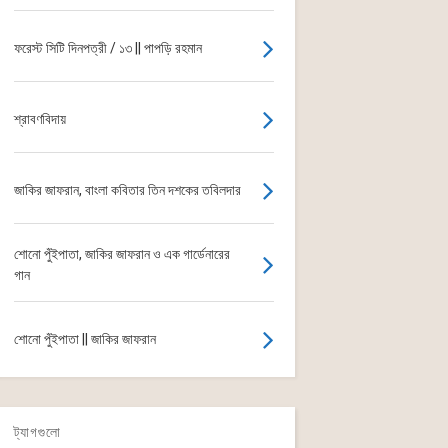
ফরেস্ট সিটি দিনপত্রী / ১৩ || পাপড়ি রহমান
শ্রাবণবিদায়
জাকির জাফরান, বাংলা কবিতার তিন দশকের তবিলদার
শোনো পুঁইপাতা, জাকির জাফরান ও এক গার্ডেনারের
গান
শোনো পুঁইপাতা || জাকির জাফরান
ট্যাগগুলো