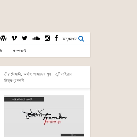
অনুসন্ধান
তা
গানপারঘাট
টেরাটোমার্টা, অর্থাৎ আমাদের মুখ : এন্টিভাইরাল
চিত্রপ্রদর্শনী