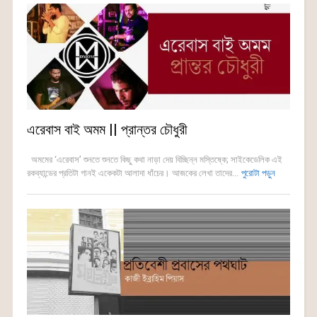
এরেবাস বাই অমম || প্রান্তর চৌধুরী
অমমের ‘এরেবাস’ শুনতে শুনতে কিছু কথা নাড়া দেয় বিচ্ছিন্ন মস্তিষ্কে; সাইকেডেলিক এই
রকব্যান্ডের প্রতিটা গানই একেকটা আলাদা ধাঁচের। আজকের লেখা তাদের...
পুরোটা পড়ুন