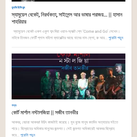
ম্যুভিরিভিয়্যু
স্যামুয়েল বেকেট, নিরর্থকতা, সাইলেন্স আর ভাষার পরাজয়… || হাসান
শাহরিয়ার
স্যামুয়েল বেকেট একশ একুশ শব্দ দিয়া ওয়ান-অ্যাক্ট প্লে ‘Come and Go’ লেখেন।
নাটকে তিনজন ফোর্টি প্লাস মহিলা ক্যারেক্টার আছে যাদের নাম ফ্লো, রু আর...
পুরোটা পড়ুন
গদ্য
কোর্ট মার্শাল নস্টালজিয়া || সজীব তানভীর
আকবর, বেচারা আকবর! উচিৎ কাজটাই করেছে। মুখ বুজে মানুষ কতদিন অত্যাচার সইতে
পারে। বিদ্রোহের অধিকার মানুষের জন্মগত। সেই জন্মগত অধিকারেই আকবর বিদ্রোহ
করে...
পুরোটা পড়ুন