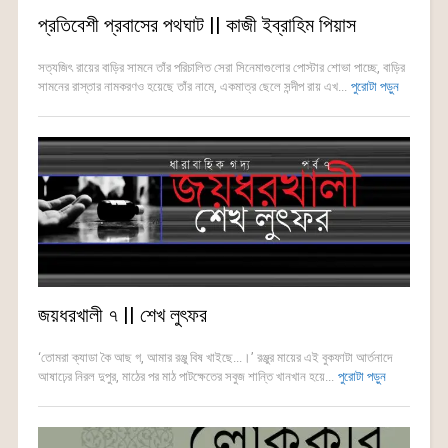
প্রতিবেশী প্রবাসের পথঘাট || কাজী ইব্রাহিম পিয়াস
সত্যজিৎ রায়ের বাড়ির সামনে তাঁর পরিচালিত সেরা সিনেমাগুলোর পোস্টার শোভা পাচ্ছে, বাড়ির
সামনের রাস্তার নামকরণও হয়েছে তাঁর নামে, একমাত্র ছেলে সন্দীপ রায় এখ...
পুরোটা পড়ুন
জয়ধরখালী ৭ || শেখ লুৎফর
‘তোমরা ক্যাডা কৈ আছ গ, আমার রঞ্জু বিষ খাইছে...।’ রঞ্জুর মায়ের এই বুকফাটা আর্তনাদে
আষাঢ়ের নিরল দুপুর, মাঠের পর মাঠ পাটক্ষেতের সবুজ শান্তি খানখান হয়ে...
পুরোটা পড়ুন