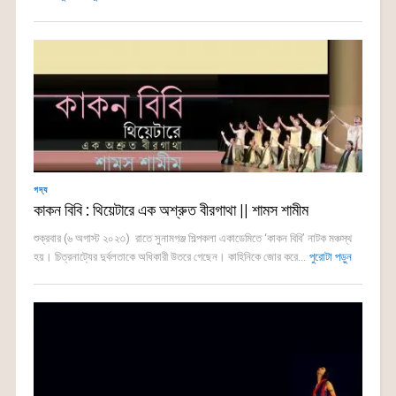
গদ্য
কাকন বিবি : থিয়েটারে এক অশ্রুত বীরগাথা || শামস শামীম
শুক্রবার (৬ অগাস্ট ২০২৩) রাতে সুনামগঞ্জ শিল্পকলা একাডেমিতে ‘কাকন বিবি’ নাটক মঞ্চস্থ
হয়। চিত্রনাট্যের দুর্বলতাকে অধিকারী উতরে গেছেন। কাহিনিকে জোর করে...
পুরোটা পড়ুন