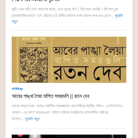
জুডি ডেঞ্চ অতি চেনা আমাদের কাছে, এতে সন্দেহ নাই। সিনেমায় দেখেছি। বিশেষত বন্ড
ফ্র্যাঞ্চাইজিগুলোতে ‘এম’ চরিত্রে এই শিল্পীর অভিনয় লাস্ট কয়েক দশক ধরে ছেলে...
পুরোটা
পড়ুন
বইরিভিয়্যু
আবের পাঙ্খা লৈয়া যাপিত সময়গুলি || রতন দেব
আবের পাঙ্খা লৈয়া আমার অভিনীত বদরুজ্জামান আলমগীরের দ্বিতীয় নাটক। এর নির্দেশনাও
আমার। এর আগে অহরকণ্ডল নাটকে অভিনয় করেছিলাম কামালউদ্দিন কবিরের
নির্দেশন...
পুরোটা পড়ুন