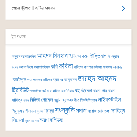
শোনো পুঁইপাতা || জাকির জাফরান
ট্যাগগুলো
আহমদ মিনহাজ
উক্তিমালা
ইলিয়াস কমল
অনুবাদ
আত্মজৈবনিক
উপন্যাস
কবিতা
কবি
কালচার
কথাসাহিত্য
কবিতার গানপার
কথাসাহিত্যিক
কবিতার সংকলন
উৎসব
জাহেদ আহমদ
কোটেশন্স
চয়ন ও অনুবাদন
গান
গানপার কবিতার
ট্রিবিউট
বই
বইমেলা
বাংলা গান
বাংলা
ধর্ম
ধারাবাহিক
ফ্যাসিবাদ
তাৎক্ষণিকা
লাইফস্টাইল
বিদিতা গোমেজ
ব্যান্ড
সাহিত্য
ব্যান্ডসংগীত
মিউজিশিয়্যান
বাউল
সংস্কৃতি
সমাজ
সাহিত্য
শ্রদ্ধা
সরোজ মোস্তফা
শিবু কুমার শীল
শেখ লুৎফর
সিনেমা
স্মরণ
হলিউড
সুমন রহমান