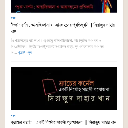
গদ্য
‘শুক’-দর্শন : আত্মজিজ্ঞাসা ও আত্মদহনের প্রতিধ্বনি || সিরাজুদ দাহার
খান
[এ প্রতিবিম্বের দুটি অংশ। প্রথমটুকু নাট্যপর্যালোচনা; আর দ্বিতীয় অংশ শুক ও
শিখণ্ডীজীবন। দ্বিতীয় অংশটুকু বাড়তি সংযোজন মাত্র, মূল পর্যালোচনার অংশ নয়,
শুধ...
পুরোটা পড়ুন
গদ্য
ক্রাচের কর্নেল : একটি নির্মোহ সাহসী প্রযোজনা || সিরাজুদ দাহার খান