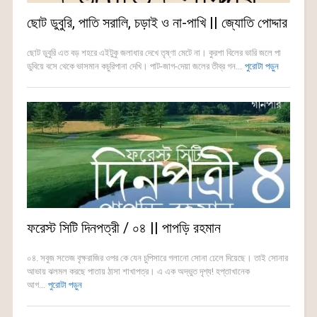
ছোট ডুবুরি, পাতি সরালি, চড়াই ও না-পাখি || জ্যোতি পোদ্দার
ছোট ডুবুরি এত বড় শহরে এইটুকু জলাধার দেখে তৃষ্ণা মেটে না। কুরশা বিলের ভারি জলে পা
ডুবিয়ে বসে থেকে ভাসমান কচুরিপানা দেখি। পাট-জাগ-দেয়া জলের তীব্র গন...
পুরোটা পড়ুন
ফরেস্ট সিটি দিনপত্রী / ০৪ || পাপড়ি রহমান
০৪. সবুজ সতেজ বৃক্ষরাজির ওপর কে যেন চুপিসারে গলানো সোনা ঢেলে দিয়েছে। তাই সোনার
আভায় ঝলমল করছে পাতায় ঠাসা শাখাপত্র। এ এক অদ্ভুত দৃশ্য! হপ্তাখানেক
আগ...
পুরোটা পড়ুন