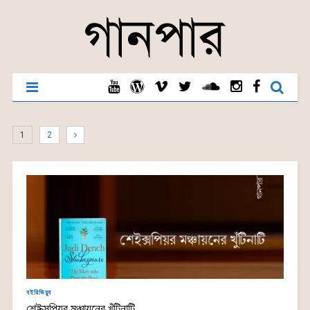
1
2
বইরিভিয়্যু
শেইক্সপিয়র মঞ্চায়নের খুঁটিনাটি