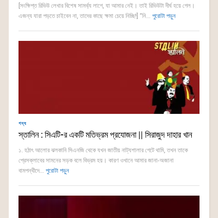
[সংক্ষিপ্ত রিভিউ লেখার বিশেষ সামর্থ্য লাগে, যা আমার নেই। তাই রিভিউটা দীর্ঘ হয়ে গেল।
এজন্য যারা পড়তে চাইবেন না, তাদের কাছে ক্ষমা চেয়ে নিচ্ছি!] “নি...
পুরোটা পড়ুন
গদ্য
স্তালিন : সিএটি-র একটি মতিভ্রম প্রযোজনা || সিরাজুদ দাহার খান
১. হঠাৎ আলোর ঝলকানি সিএনজি থেকে যখন জাতীয় নাট্যশালার গেটে থামি, তখন তাকে
প্রেসক্লাবের সামনের সড়ক বলে বিভ্রম হয়। কারণ ওখানে আমার জানা-অজানা
বামপন্থীদে...
পুরোটা পড়ুন