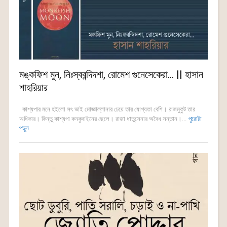
মঙ্কফিশ মুন, নিঃস্ববন্দিদশা, রোমেশ গুনেসেকেরা… || হাসান
শাহরিয়ার
কাশ্যপার মনে হইলো সৎ ভাই মোজ্ঞাল্লানার চেয়ে তার যোগ্যতা বেশি। রাজমুকুট তার
অধিকার। কিন্তু কাশ্যপা কনকুবাইনের ছেলে। রাজা ধাতুসেনার অবৈধ সন্তান।...
পুরোটা
পড়ুন