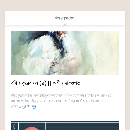
শীর্ষ পোস্টগুলো
রবি ঠাকুরের দল (৪) || অশীন দাশগুপ্ত
রবি ঠাকুরের দলটির প্রথম চরিত্র-লক্ষণ তাহলে এই সংযত সাহস। ত্যাগের উপরেই এই
সাহসের প্রতিষ্ঠা, কিন্তু মনের সংযমে কোথায় যেন ‘ভদ্রলোক’ শব্দটা মনে আসে।
সেজন...
পুরোটা পড়ুন