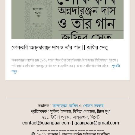
লোককবি অন্নদারঞ্জন দাস ও তাঁর গান || জফির সেতু
অন্নদারঞ্জন দাসের জন্ম ১৯৩১ সালে সিলেটের গোয়াইনঘাট উপজেলার মিত্রিমহল গ্রামে।
গর্ভাবস্থায় তাঁর বাবা অধরচন্দ্র দাস লোকান্তরিত হন। কাকা লবকিশোর দাস তাঁকে...
পুরোটা
পড়ুন
সঞ্চালক :
আলফ্রেড আমিন
ও
শোভন সরকার
প্রতিবেদক : সুবিনয় ইসলাম, বিদিতা গোমেজ, মিল্টন মৃধা
২১১, ইস্টার্ন প্লাজা, আম্বরখানা, সিলেট
contact@gaanpaar.com | gaanpaar@gmail.com
_________________________
© ২০২৫ গানপার | গানপার কর্তৃক সর্বস্বত্ব সংরক্ষিত