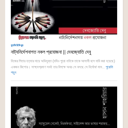
ম্যুভিরিভিয়্যু
নাট্যনির্দেশনাগত নকল প্রযোজনা || দেবজ্যোতি দেবু
নিজের পিতার হত্যার দায়ে অভিযুক্ত (যদিও পুরো নাটকে তাকে আসামী বলে দাবি করা হয়েছে)
একজন কিশোর। সাক্ষ্যপ্রমাণ সবই তার বিপক্ষে অথচ সে বলছে সে নির্দোষ! মাম...
পুরোটা
পড়ুন