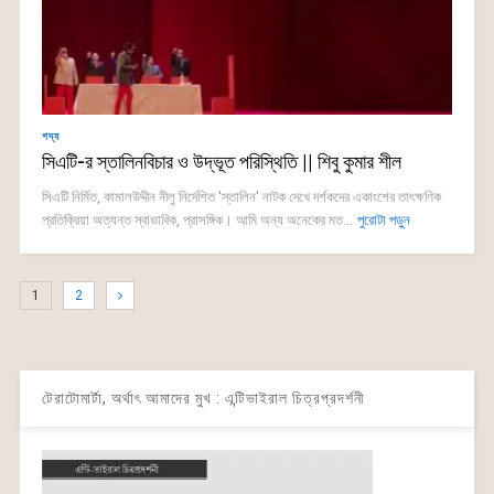
গদ্য
সিএটি-র স্তালিনবিচার ও উদ্ভূত পরিস্থিতি || শিবু কুমার শীল
সিএটি নির্মিত, কামালউদ্দীন নীলু নির্দেশিত 'স্তালিন' নাটক দেখে দর্শকদের একাংশের তাৎক্ষণিক
প্রতিক্রিয়া অত্যন্ত স্বাভাবিক, প্রাসঙ্গিক। আমি অন্য অনেকের মত...
পুরোটা পড়ুন
1
2
টেরাটোমার্টা, অর্থাৎ আমাদের মুখ : এন্টিভাইরাল চিত্রপ্রদর্শনী