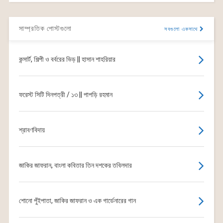
সাম্প্রতিক পোস্টগুলো
সবগুলো একসাথে
কন্সার্ট, শিল্পী ও বর্বরের ভিড় || হাসান শাহরিয়ার
ফরেস্ট সিটি দিনপত্রী / ১৩ || পাপড়ি রহমান
শ্রাবণবিদায়
জাকির জাফরান, বাংলা কবিতার তিন দশকের তবিলদার
শোনো পুঁইপাতা, জাকির জাফরান ও এক গার্ডেনারের গান