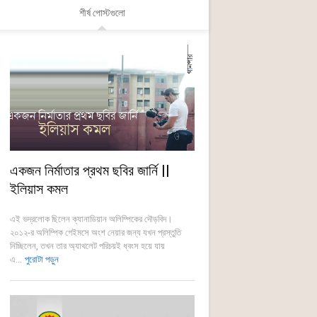
শীর্ষ পোস্টগুলো
একজন নির্মাতার প্রথম ছবির জার্নি ||
ইলিয়াস কমল
এই ভদ্রলোক ছিলেন ক্যানাডিয়ান অলিম্পিকের দৌড়বিদ।
২০১২-র অলিম্পিক গেইমসে অংশ নেয়ার জন্য যখন প্রস্তুতি
নিচ্ছিলেন, তখন তার অ্যাথলেট পরিচয়ই ধ্বংস হয়ে যায়
এ...
পুরোটা পড়ুন