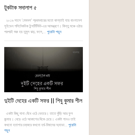
টুকটাক সদালাপ ৫
২০১৯ সালে ‘মেঘদল’ প্রথমবারের মতো কাপ্তাই যায় বাংলাদেশ
সুইডেন পলিটেকনিক ইন্সটিটিউট-এর আমন্ত্রণে। কিন্তু মঞ্চে ওঠার
পরপরই শুরু হয় তুমুল ঝড়; ফলে,...
পুরোটা পড়ুন
দুইটি দেহের একটি সফর || শিবু কুমার শীল
একটা কিছু দানা বেঁধে ওঠে ভেতরে। তাতে কুঁড়ি আর ফুল
জন্মায়। বেড়ে ওঠে আকাশের দিকে চেয়ে। একটা গানও তাই
কখনো হতাশার চক্করে কখনো হর্ষ-বিষাদের অ্যাডা...
পুরোটা
পড়ুন