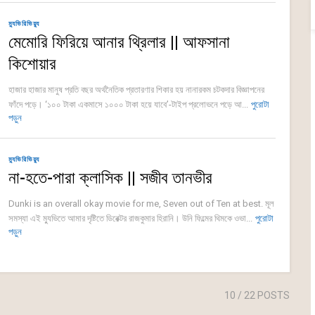
ম্যুভিরিভিয়্যু
মেমোরি ফিরিয়ে আনার থ্রিলার || আফসানা
কিশোয়ার
হাজার হাজার মানুষ প্রতি বছর অর্থনৈতিক প্রতারণার শিকার হয় নানারকম চটকদার বিজ্ঞাপনের
ফাঁদে পড়ে। ‘১০০ টাকা একমাসে ১০০০ টাকা হয়ে যাবে’-টাইপ প্রলোভনে পড়ে আ...
পুরোটা
পড়ুন
ম্যুভিরিভিয়্যু
না-হতে-পারা ক্লাসিক || সজীব তানভীর
Dunki is an overall okay movie for me, Seven out of Ten at best. মূল
সমস্যা এই ম্যুভিতে আমার দৃষ্টিতে ডিরেক্টর রাজকুমার হিরানি। উনি ফিল্মের থিমকে ওভা...
পুরোটা
পড়ুন
10
/ 22 POSTS