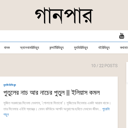
বাদক
অ্যালবামরিভিয়্যু
কন্সার্টরিভিয়্যু
ম্যুভিরিভিয়্যু
বইরিভিয়্যু
কথাবার্
10
/ 22 POSTS
ম্যুভিরিভিয়্যু
পুতুলের নাচ আর নাচের পুতুল || ইলিয়াস কমল
সুজিত সরকারের সিনেমা দেখলাম, ‘গোলাবো সিতাবো’। সুজিতের সিনেমায় একটা আরাম থাকে।
তার সিনেমায় এইটা স্বতন্ত্র। যেমন বলিউডে আপনি অনুরাগের ছবিতে দেখবেন জীবন...
পুরোটা
পড়ুন