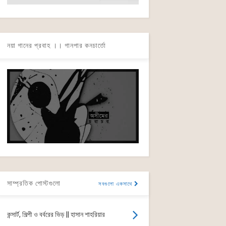
নয়া গানের প্রবাহ ।। গানপার কনচার্তো
সাম্প্রতিক পোস্টগুলো
সবগুলো একসাথে
কন্সার্ট, শিল্পী ও বর্বরের ভিড় || হাসান শাহরিয়ার