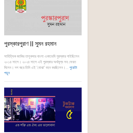
পুরস্কারপুরাণ || সুমন রহমান
সাহিত্যিক জাকির তালুকদার বাংলা একাডেমি পুরস্কার পাইছিলেন
২০১৪ সালে। ২০২৪ সালে এই পুরস্কার অর্থমূল্য সহ ফেরত
দিলেন। দশ বছর তিনি এই ‘বোঝা’ বহন করছিলেন।...
পুরোটা
পড়ুন