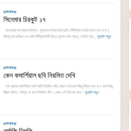
ম্যুভিরিভিয়্যু
সিনেমার চিরকুট ১৭
আনোয়ার কা আজব কিসসা। বুদ্ধদেব দাশগুপ্তের ছবি। টিপিক্যাল ছবির মতো তো না-ই।
কিন্তু তার ছবিরও যে একটা টিপিক্যালিটি (মানে মুখস্থ ধরন আছে, সেইটা আর...
পুরোটা পড়ুন
ম্যুভিরিভিয়্যু
কেন কমার্শিয়াল ছবি নিয়মিত দেখি
এই ধরনের কমার্শিয়াল ছবি আমি নিয়মিত দেখি, কারণ এইগুলো কিছু মিথ্যা বলে না। তবে কিছু
ট্রিক্স খাটায়। মিথ্যা না বলার বিষয়টা বলি। যেমন এই সিনেমা বলে...
পুরোটা পড়ুন
ম্যুভিরিভিয়্যু