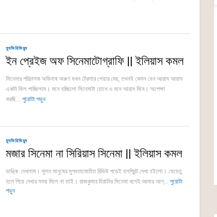
ম্যুভিরিভিয়্যু
ইন প্রেইজ অফ সিনেমাটোগ্রাফি || ইলিয়াস কমল
সিনেমার পরিচালক অভিনাষ অরুণ যখন ট্রেলার শেয়ার দেয়, তখনই কেমন যেন আরাম আরাম
একটা ফিল পাচ্ছিলাম। মনে হচ্ছিলো সিনেমাটা চোখে ও মনে আরাম দিবে। অপেক্ষা
করছি...
পুরোটা পড়ুন
ম্যুভিরিভিয়্যু
মজার সিনেমা না সিরিয়াস সিনেমা || ইলিয়াস কমল
ডাঙ্কি দেখলাম। মূলত মানুষের মুগ্ধতামোহিত রিভিউ পড়েই হলপ্রিন্ট দেখা হইলো। যেহেতু
হলে গিয়ে দেখার সময় মিলে না তাই। রাজকুমার হিরানির সিনেমা বলেই আমার আগ্...
পুরোটা
পড়ুন