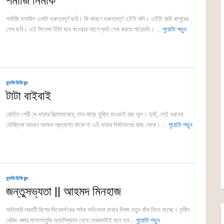
শর্মাজি নিমকি
শর্মাজি নামকিন একটা গুরুত্বপূর্ণ ছবি। কি কারণে গুরুত্বপূর্ণ এইটা বলি। এইটা ঋষি কাপুরের
শেষ ছবি। এই সিনেমা তিনি মরে যাওয়ার আগে শ্যুট শেষ করতে পারেননি। ...
পুরোটা পড়ুন
ম্যুভিরিভিয়্যু
টাটা বাইবাই
রোহিত শেঠি যে-ধারার ফিল্মম্যাকার, তার কাছে যুক্তি চাওয়াই বরং ভুল। হ্যাঁ, সেই ধরনের
যৌক্তিক আচরণ আমার প্রত্যাশা থাকে না এই ধারার নির্মাতাদের কাছ থেকে। ...
পুরোটা পড়ুন
ম্যুভিরিভিয়্যু
জন্তুসভ্যতা || আহমদ মিনহাজ
অতিমারি পরবর্তী বিশ্বে সিনেদর্শকের পর্দায় সহিংসতা চাখার লিপ্সা নতুন বাঁক নিতে যাচ্ছে। সন্দীপ
রেড্ডি বঙ্গার মাসালামুভি অ্যানিম্যাল দেখে সেরকমটাই মনে হল...
পুরোটা পড়ুন