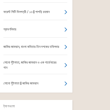
ফরেস্ট সিটি দিনপত্রী / ১৩ || পাপড়ি রহমান
শ্রাবণবিদায়
জাকির জাফরান, বাংলা কবিতার তিন দশকের তবিলদার
শোনো পুঁইপাতা, জাকির জাফরান ও এক গার্ডেনারের
গান
শোনো পুঁইপাতা || জাকির জাফরান
ট্যাগগুলো