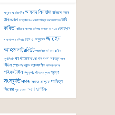
আহমদ মিনহাজ
ইলিয়াস কমল
অনুবাদ
আত্মজৈবনিক
কবি
উক্তিমালা
উপন্যাস
কথাসাহিত্য
কথাসাহিত্যিক
উৎসব
কবিতা
কোটেশন্স
কালচার
কবিতার গানপার
কবিতার সংকলন
জাহেদ
চয়ন ও অনুবাদন
গান
গানপার কবিতার
আহমদ
ট্রিবিউট
ধর্ম
ধারাবাহিক
তাৎক্ষণিকা
বই
বইমেলা
বাংলা গান
বাংলা সাহিত্য
ফ্যাসিবাদ
বাউল
বিদিতা গোমেজ
ব্যান্ড
ব্যান্ডসংগীত
মিউজিশিয়্যান
লাইফস্টাইল
শ্রদ্ধা
শিবু কুমার শীল
শেখ লুৎফর
সংস্কৃতি
সমাজ
সাহিত্য
সরোজ মোস্তফা
সিনেমা
স্মরণ
হলিউড
সুমন রহমান