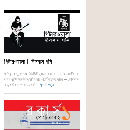
গিটারওয়ালা || উসমান গনি
আইয়ুব বাচ্চু বলতেই মিউজিশিয়্যানদের কাছে — সেই নাইন্টিসের
অ্যাপ্রেন্টিস্ মিউজিকপ্র্যাক্টিশনার পার্ফোর্মারদের কাছে — ভোক্যাল
বাচ্চু যতটা না তারচেয়ে বেশি...
পুরোটা পড়ুন