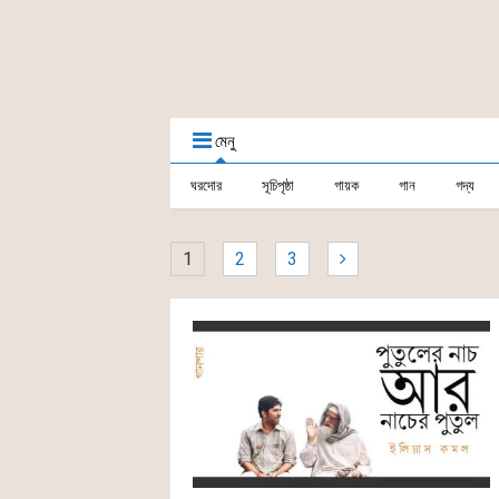
মেনু
ঘরদোর
সূচিপৃষ্ঠা
গায়ক
গান
গদ্য
1
2
3