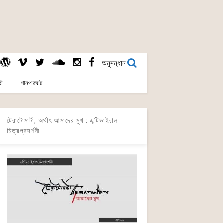
অনুসন্ধান
তা
গানপারঘাট
টেরাটোমার্টা, অর্থাৎ আমাদের মুখ : এন্টিভাইরাল
চিত্রপ্রদর্শনী