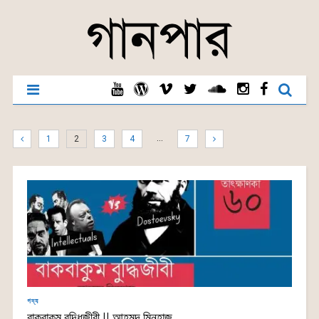
…
1
2
3
4
7
গদ্য
বাকবাকুম বুদ্ধিজীবী || আহমদ মিনহাজ