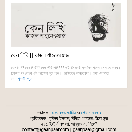
কেন লিখি || কাজল শাহনেওয়াজ
কেন লিখি? কেন লিখি?? কেন লিখি আমি??? এটা কি একটা ক্লাসিক প্রশ্ন, লেখকের জন্য।
চিরকাল সব লেখক এই প্রশ্নের মুখে পড়ে। এর উত্তর জানতে চায়। তখন সে ভাবে
ভা...
পুরোটা পড়ুন
সঞ্চালক :
আলফ্রেড আমিন
ও
শোভন সরকার
প্রতিবেদক : সুবিনয় ইসলাম, বিদিতা গোমেজ, মিল্টন মৃধা
২১১, ইস্টার্ন প্লাজা, আম্বরখানা, সিলেট
contact@gaanpaar.com | gaanpaar@gmail.com