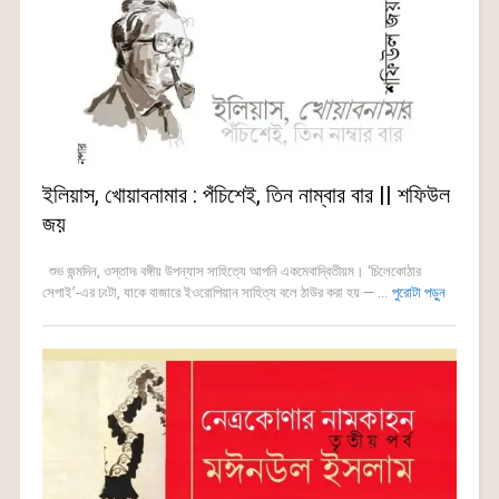
ইলিয়াস, খোয়াবনামার : পঁচিশেই, তিন নাম্বার বার || শফিউল
জয়
শুভ জন্মদিন, ওস্তাদ৷ বঙ্গীয় উপন্যাস সাহিত্যে আপনি একমেবাদ্বিতীয়ম। ‘চিলেকোঠার
সেপাই’-এর ঢংটা, যাকে বাজারে ইওরোপিয়ান সাহিত্য বলে ঠাউর করা হয় — ...
পুরোটা পড়ুন