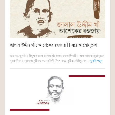
জালাল উদ্দীন খাঁ : আশেকের রওজায় || সরোজ মোস্তফা
আজ ৩১ জুলাই। কিছুক্ষণ হলো জালাল খাঁর মাজার থেকে ফিরেছি। আজ সাধকের চুয়ান্নতম
প্রয়াণদিবস। শ্রাবণের বৃষ্টিবাদলেও নরসিংদী, কিশোরগঞ্জ, কুষ্টিয়া গৌরীপুর সহ...
পুরোটা পড়ুন