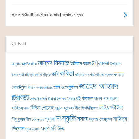
জালাল উদ্দীন খাঁ : আশেকের রওজায় || সরোজ মোস্তফা
ট্যাগগুলো
আহমদ মিনহাজ
উক্তিমালা
ইলিয়াস কমল
অনুবাদ
আত্মজৈবনিক
উপন্যাস
কবিতা
কবি
কালচার
কথাসাহিত্য
কবিতার গানপার
কথাসাহিত্যিক
কবিতার সংকলন
উৎসব
জাহেদ আহমদ
কোটেশন্স
চয়ন ও অনুবাদন
গান
গানপার কবিতার
ট্রিবিউট
বই
বইমেলা
বাংলা গান
বাংলা
ধর্ম
ধারাবাহিক
ফ্যাসিবাদ
তাৎক্ষণিকা
লাইফস্টাইল
বিদিতা গোমেজ
ব্যান্ড
সাহিত্য
ব্যান্ডসংগীত
মিউজিশিয়্যান
বাউল
সংস্কৃতি
সমাজ
সাহিত্য
শ্রদ্ধা
সরোজ মোস্তফা
শিবু কুমার শীল
শেখ লুৎফর
সিনেমা
স্মরণ
হলিউড
সুমন রহমান