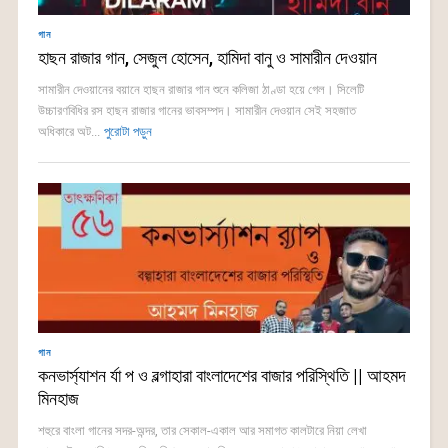
গান
হাছন রাজার গান, সেজুল হোসেন, হামিদা বানু ও সামারীন দেওয়ান
সামারীন দেওয়ানের বয়ানে হাছন রাজার গান শুনে কলিজা ঠাণ্ডা হয়ে গেল। সিলেটি
উচ্চারণবিধির রস হাছন রাজার গানের ভাবসম্পদ। সামারীন দেওয়ান সেই সহজাত
অধিকারে অট...
পুরোটা পড়ুন
গান
কনভার্স্যাশন র্যা প ও বল্গাহারা বাংলাদেশের বাজার পরিস্থিতি || আহমদ
মিনহাজ
শহুরে বাংলা গানের সদর-অন্দর, তার সেকাল-একাল আর সমাগত কালটারে নিয়া লেখা