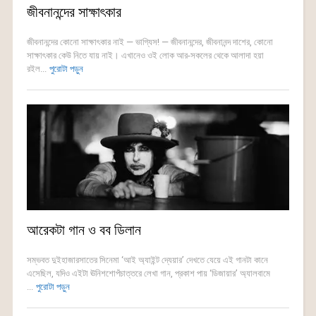
জীবনানন্দের সাক্ষাৎকার
জীবনানন্দের কোনো সাক্ষাৎকার নাই — ভাগ্যিস! — জীবনানন্দের, জীবনানন্দ দাশের, কোনো
সাক্ষাৎকার কেউ নিতে যায় নাই। এখানেও ওই লোক আর-সকলের থেকে আলাদা হয়া
রইল...
পুরোটা পড়ুন
আরেকটা গান ও বব ডিলান
সম্ভবত দুইহাজারসাতের সিনেমা ‘আই অ্যাইন্ট দ্যেয়ার’ দেখতে যেয়ে এই গানটা কানে
এসেছিল, যদিও এইটা ঊনিশশোপঁচাত্তরে লেখা গান, প্রকাশ পায় ‘ডিজায়ার’ অ্যালবামে
...
পুরোটা পড়ুন