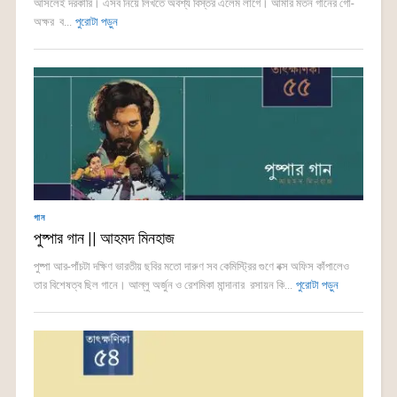
আসলেই দরকারি। এসব নিয়ে লিখতে অবশ্য বিস্তর এলেম লাগে। আমার মতন গানের গো-
অক্ষর ব...
পুরোটা পড়ুন
গান
পুষ্পার গান || আহমদ মিনহাজ
পুষ্পা আর-পাঁচটা দক্ষিণ ভারতীয় ছবির মতো দারুণ সব কেমিস্ট্রির গুণে বক্স অফিস কাঁপালেও
তার বিশেষত্ব ছিল গানে। আল্লু অর্জুন ও রেশমিকা মান্দানার রসায়ন কি...
পুরোটা পড়ুন