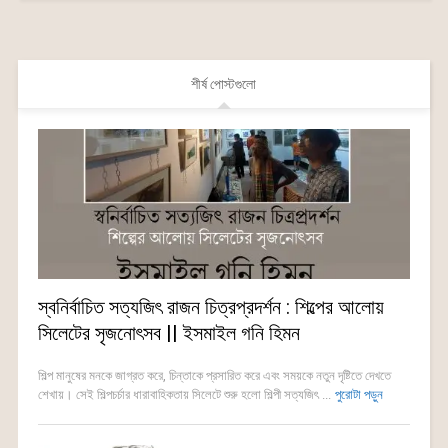
শীর্ষ পোস্টগুলো
স্বনির্বাচিত সত্যজিৎ রাজন চিত্রপ্রদর্শন : শিল্পের আলোয়
সিলেটের সৃজনোৎসব || ইসমাইল গনি হিমন
শিল্প মানুষের মনকে জাগ্রত করে, চিন্তাকে প্রসারিত করে এবং সময়কে নতুন দৃষ্টিতে দেখতে
শেখায়। সেই শিল্পচর্চার ধারাবাহিকতায় সিলেটে শুরু হলো শিল্পী সত্যজিৎ ...
পুরোটা পড়ুন