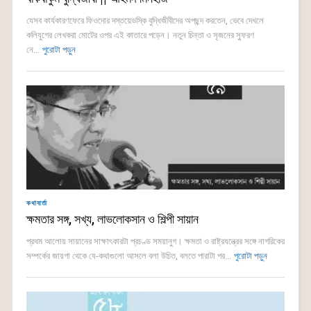
যেসব কার্যকারণফেরে ফিওদোর দস্তয়েভস্কি বুদ্ধিজীবীদের অপছন্দ করতেন, ভেবে দেখলে
কলিযুগের লেখকরা মোটের ওপর এই কাতারে পড়েন। নতুন চিন্তা ও সৃজনের স্ফুরণ
নে...
পুরোটা পড়ুন
কথাবার্তা
ক্ষমতার সঙ্গ, সখ্য, লাভলোকসান ও শিল্পী সায়ান
প্রথম আলোয় সায়ানের সাক্ষাৎকারটা প্রচণ্ড সময়ানুগ। ক্ষমতা ও রাষ্ট্রযন্ত্রের সঙ্গে নাগরিকের
সম্পর্কের জায়গা থেকে যে-কথাগুলো আসলে বলা উচিত, বলতে পারাটা পর...
পুরোটা পড়ুন