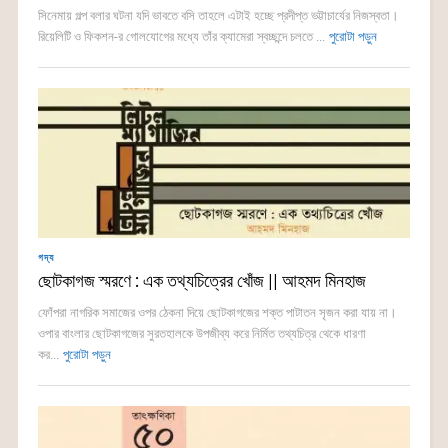
সিনেমায় গল্প বলার ঘটনা যদি ভাবতে বসি তাহলে এটাই হচ্ছে প্রদীপ্ত ভট্টাচার্যের নিজস্বতা।
রিয়েলিটি ও ফিকশন-র গোলযোগের মধ্যে তাঁর ক্যামেরা স্বচ্ছন্দে চলতে ...
পুরোটা পড়ুন
গদ্য
ছোটকাগজ স্মরণে : এক তথ্যচিত্রের খোঁজ || আহমদ মিনহাজ
ফোঁপরা নাগরিক সমাজের ওপর ঠেকনা দিয়ে ছোটকাগজের শক্ত পাটাতন সৃজন করা যায় না।
ওপার বাংলার ছোটকাগজের সুরতহালকে উপজীব্য করে নির্মিত তথ্যচিত্র থেকে ধারণা
কর...
পুরোটা পড়ুন