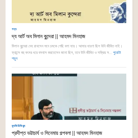
গদ্য
দ্য আর্ট অব মিলান কুন্দেরা || আহমদ মিনহাজ
মিলান কুন্দেরা দেহ রাখসেন শুনে চমকে গেছি বলা যায়। আমার ধারণা ছিল উনি জীবিত নাই।
ফ্রান্সে বহু বৎসর ধরে বসবাস করতেসেন জানা ছিল, তবে উনি জীবিত ও সক্রিয় স...
পুরোটা
পড়ুন
ম্যুভিরিভিয়্যু
প্রদীপ্ত ভট্টাচার্য ও সিনেমায় গল্পবলা || আহমদ মিনহাজ