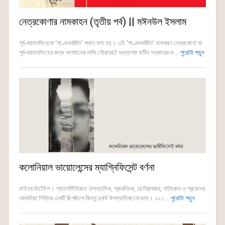
নেত্রকোণার নামকাহন (তৃতীয় পর্ব) || মঈনউল ইসলাম
পূর্ব-ময়মনসিংহকে ‘পাণ্ডববর্জিত’ স্থান বলা হয়। এই ‘পাণ্ডববর্জিত’ নামকরণ নেত্রকোণা বা
পূর্ব-ময়মনসিংহের জন্য অপমানের নাকি গৌরবের? অধ্যাপক যতীন সরকারের ভ...
পুরোটা পড়ুন
কলোনিয়াল ভায়োলেন্সের ম্যাগ্নিফিসেন্ট বর্ণনা
মাইনর ডিটেইল। প্যালেস্টিনিয়ান ঔপন্যাসিক, প্রাবন্ধিক, ছোটগল্পকার, নাট্যকার ও প্রফেসর
আদানিয়া শিব্লির একটি ছিপছিপে কিন্তু দুর্ধর্ষ উপন্যাসিকা/নভেলা। ২০১...
পুরোটা পড়ুন