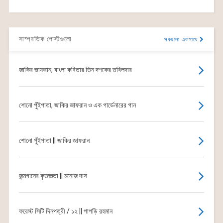
সাম্প্রতিক পোস্টগুলো
সবগুলো একসাথে
জাকির জাফরান, বাংলা কবিতার তিন দশকের তবিলদার
শোনো পুঁইপাতা, জাকির জাফরান ও এক গার্ডেনারের গান
শোনো পুঁইপাতা || জাকির জাফরান
জন্মগানের কৃতজ্ঞতা || মনোজ দাস
ফরেস্ট সিটি দিনপত্রী / ১২ || পাপড়ি রহমান