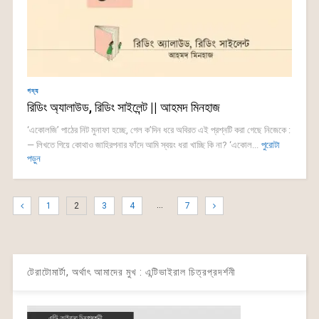
গদ্য
রিডিং অ্যালাউড, রিডিং সাইলেন্ট || আহমদ মিনহাজ
‘একোলজি’ পাঠের নিট মুনাফা হচ্ছে, গেল ক’দিন ধরে অবিরত এই প্রশ্নটি করা গেছে নিজেকে :
— লিখতে গিয়ে কোথাও জাহিরপনার ফাঁদে আমি স্বয়ং ধরা খাচ্ছি কি না? ‘একোল...
পুরোটা
পড়ুন
…
1
2
3
4
7
টেরাটোমার্টা, অর্থাৎ আমাদের মুখ : এন্টিভাইরাল চিত্রপ্রদর্শনী